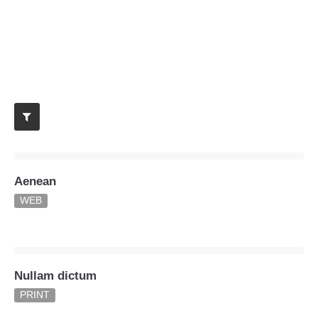
Menu
Login
Benutzername
Passwort
Aenean
WEB
Anmelden
Register
|
Lost your password?
Support
Nullam dictum
Lorem ipsum dolor sit amet:
PRINT