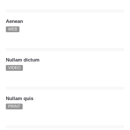
24h
/ 365days
Aenean
WEB
We offer support for our customers
Mon - Fri 8:00am - 5:00pm
(GMT +1)
Nullam dictum
Get in touch
VIDEO
Cybersteel Inc.
376-293 City Road, Suite 600
San Francisco, CA 94102
Nullam quis
Have any questions?
PRINT
+44 1234 567 890
Drop us a line