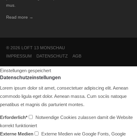
mus.
Read more →
® 2026 LOFT 13 MONSCHAU
IMPRESSUM
DATENSCHUTZ
AGB
Einstellungen gespeichert
Datenschutzeinstellungen
Lorem ipsum dolor sit amet, consectetuer adipiscing elit. Aenean
commodo ligula eget dolor. Aenean massa. Cum sociis natoque
penatibus et magnis dis parturient montes.
Erforderlich*
Notwendige Cookies zulassen damit die Website
korrekt funktioniert
Externe Medien
Externe Medien wie Google Fonts, Google