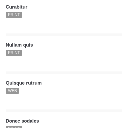
info@yourdomain.com
Curabitur
PRINT
About us
Lorem ipsum dolor sit amet, consectetuer adipiscing
elit.
Nullam quis
Aenean commodo ligula eget dolor. Aenean massa. Cum
sociis natoque penatibus et magnis dis parturient montes,
PRINT
nascetur ridiculus mus. Donec quam felis, ultricies nec.
Quisque rutrum
WEB
Donec sodales