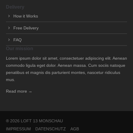
info@yourdomain.com
Delivery
How it Works
About us
Free Delivery
Lorem ipsum dolor sit amet, consectetuer adipiscing
elit.
FAQ
Aenean commodo ligula eget dolor. Aenean massa. Cum
Our mission
sociis natoque penatibus et magnis dis parturient montes,
Lorem ipsum dolor sit amet, consectetuer adipiscing elit. Aenean
nascetur ridiculus mus. Donec quam felis, ultricies nec.
commodo ligula eget dolor. Aenean massa. Cum sociis natoque
penatibus et magnis dis parturient montes, nascetur ridiculus
mus.
Read more →
® 2026 LOFT 13 MONSCHAU
IMPRESSUM
DATENSCHUTZ
AGB