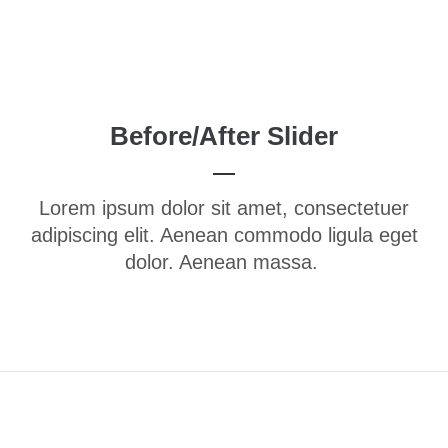
Menu
Login
Benutzername
Before/After Slider
Passwort
Lorem ipsum dolor sit amet, consectetuer
adipiscing elit. Aenean commodo ligula eget
dolor. Aenean massa.
Anmelden
Register
|
Lost your password?
Support
Lorem ipsum dolor sit amet: