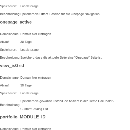
Speicherort:
Localstorage
Beschreibung:
Speichert die Offset-Position für die Onepage Navigation.
onepage_active
Domainname:
Domain hier eintragen
Ablauf:
30 Tage
Speicherort:
Localstorage
Beschreibung:
Speichert, dass die aktuelle Seite eine "Onepage" Seite ist.
view_isGrid
Domainname:
Domain hier eintragen
Ablauf:
30 Tage
Speicherort:
Localstorage
Speichert die gewählte Listen/Grid Ansicht in der Demo CarDealer /
Beschreibung:
CustomCatalog List.
portfolio_MODULE_ID
Domainname:
Domain hier eintragen