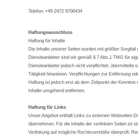
Telefon: +49 2472 9706434
24h
/ 365days
Haftungsausschluss
Haftung für Inhalte
Die Inhalte unserer Seiten wurden mit größter Sorgfalt 
We offer support for our customers
Diensteanbieter sind wir gemäß § 7 Abs.1 TMG für eige
Mon - Fri 8:00am - 5:00pm
(GMT +1)
Get in touch
Diensteanbieter jedoch nicht verpflichtet, übermittel
Tätigkeit hinweisen. Verpflichtungen zur Entfernung o
Cybersteel Inc.
Haftung ist jedoch erst ab dem Zeitpunkt der Kenntni
376-293 City Road, Suite 600
Inhalte umgehend entfernen.
San Francisco, CA 94102
Haftung für Links
Have any questions?
Unser Angebot enthält Links zu externen Webseiten Dri
+44 1234 567 890
übernehmen. Für die Inhalte der verlinkten Seiten ist s
Verlinkung auf mögliche Rechtsverstöße überprüft. Rech
Drop us a line