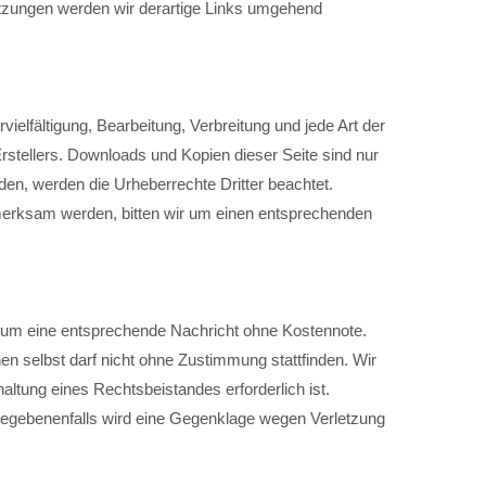
etzungen werden wir derartige Links umgehend
ielfältigung, Bearbeitung, Verbreitung und jede Art der
culus mus. Donec quam felis, ultricies nec.
stellers. Downloads und Kopien dieser Seite sind nur
rden, werden die Urheberrechte Dritter beachtet.
fmerksam werden, bitten wir um einen entsprechenden
ir um eine entsprechende Nachricht ohne Kostennote.
n selbst darf nicht ohne Zustimmung stattfinden. Wir
ltung eines Rechtsbeistandes erforderlich ist.
egebenenfalls wird eine Gegenklage wegen Verletzung