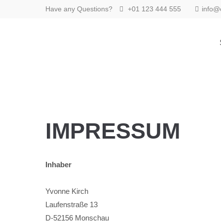
Have any Questions?
+01 123 444 555
info
Login
Benutzername
Passwort
IMPRESSUM
Anmelden
Inhaber
Register
|
Lost your password?
Support
Yvonne Kirch
Laufenstraße 13
Lorem ipsum dolor sit amet:
D-52156 Monschau