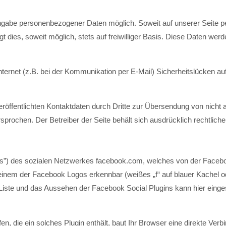
Angabe personenbezogener Daten möglich. Soweit auf unserer Seite
t dies, soweit möglich, stets auf freiwilliger Basis. Diese Daten we
nternet (z.B. bei der Kommunikation per E-Mail) Sicherheitslücken a
öffentlichten Kontaktdaten durch Dritte zur Übersendung von nicht 
rsprochen. Der Betreiber der Seite behält sich ausdrücklich rechtlich
gins”) des sozialen Netzwerkes facebook.com, welches von der Faceboo
 einem der Facebook Logos erkennbar (weißes „f“ auf blauer Kachel 
 Liste und das Aussehen der Facebook Social Plugins kann hier eing
fen, die ein solches Plugin enthält, baut Ihr Browser eine direkte Ve