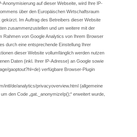
P-Anonymisierung auf dieser Webseite, wird Ihre IP-
Abkommens über den Europäischen Wirtschaftsraum
 gekürzt. Im Auftrag des Betreibers dieser Website
täten zusammenzustellen und um weitere mit der
 im Rahmen von Google Analytics von Ihrem Browser
s durch eine entsprechende Einstellung Ihrer
nktionen dieser Website vollumfänglich werden nutzen
nen Daten (inkl. Ihrer IP-Adresse) an Google sowie
lpage/gaoptout?hl=de) verfügbare Browser-Plugin
m/intl/de/analytics/privacyoverview.html (allgemeine
s um den Code „gat._anonymizeIp();“ erweitert wurde,