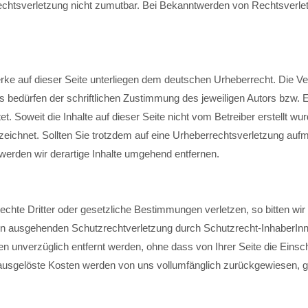
Rechtsverletzung nicht zumutbar. Bei Bekanntwerden von Rechtsverl
 elit.
erke auf dieser Seite unterliegen dem deutschen Urheberrecht. Die Verv
ciis natoque penatibus et magnis dis parturient montes, nascetur ridi
bedürfen der schriftlichen Zustimmung des jeweiligen Autors bzw. Er
t. Soweit die Inhalte auf dieser Seite nicht vom Betreiber erstellt wu
nzeichnet. Sollten Sie trotzdem auf eine Urheberrechtsverletzung au
erden wir derartige Inhalte umgehend entfernen.
Rechte Dritter oder gesetzliche Bestimmungen verletzen, so bitten w
en ausgehenden Schutzrechtverletzung durch Schutzrecht-InhaberInne
 unverzüglich entfernt werden, ohne dass von Ihrer Seite die Einscha
usgelöste Kosten werden von uns vollumfänglich zurückgewiesen, g