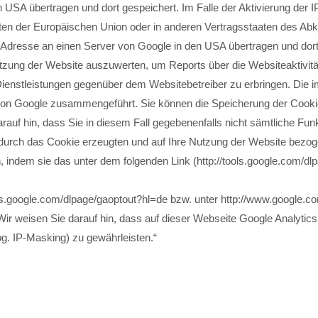
 USA übertragen und dort gespeichert. Im Falle der Aktivierung der I
aten der Europäischen Union oder in anderen Vertragsstaaten des 
P-Adresse an einen Server von Google in den USA übertragen und dort
utzung der Website auszuwerten, um Reports über die Websiteaktivi
ienstleistungen gegenüber dem Websitebetreiber zu erbringen. Die
 von Google zusammengeführt. Sie können die Speicherung der Cookie
rauf hin, dass Sie in diesem Fall gegebenenfalls nicht sämtliche Fu
durch das Cookie erzeugten und auf Ihre Nutzung der Website bezoge
, indem sie das unter dem folgenden Link (http://tools.google.com/d
ols.google.com/dlpage/gaoptout?hl=de bzw. unter http://www.google.co
ir weisen Sie darauf hin, dass auf dieser Webseite Google Analytic
g. IP-Masking) zu gewährleisten.“