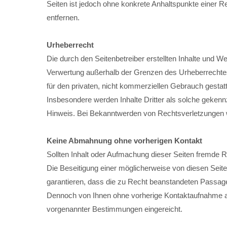
info@yourdomain.com
Seiten ist jedoch ohne konkrete Anhaltspunkte einer 
About us
entfernen.
Lorem ipsum dolor sit amet, consectetuer adipiscing
Urheberrecht
Die durch den Seitenbetreiber erstellten Inhalte und W
Aenean commodo ligula eget dolor. Aenean massa. Cum so
Verwertung außerhalb der Grenzen des Urheberrechtes 
für den privaten, nicht kommerziellen Gebrauch gestatte
Insbesondere werden Inhalte Dritter als solche geken
Hinweis. Bei Bekanntwerden von Rechtsverletzungen w
Keine Abmahnung ohne vorherigen Kontakt
Sollten Inhalt oder Aufmachung dieser Seiten fremde 
Die Beseitigung einer möglicherweise von diesen Seit
garantieren, dass die zu Recht beanstandeten Passagen
Dennoch von Ihnen ohne vorherige Kontaktaufnahme a
vorgenannter Bestimmungen eingereicht.