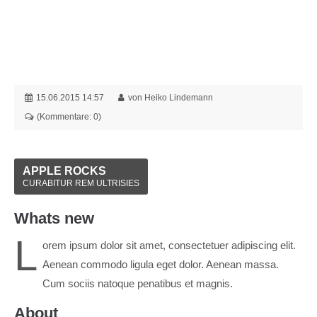
Menu
Login
Benutzername
15.06.2015 14:57
von
Heiko Lindemann
(Kommentare: 0)
Passwort
APPLE ROCKS
CURABITUR REM ULTRISIES
Anmelden
Whats new
Register
|
Lost your password?
L
orem ipsum dolor sit amet, consectetuer adipiscing elit.
Support
Aenean commodo ligula eget dolor. Aenean massa.
Cum sociis natoque penatibus et magnis.
Lorem ipsum dolor sit amet:
About