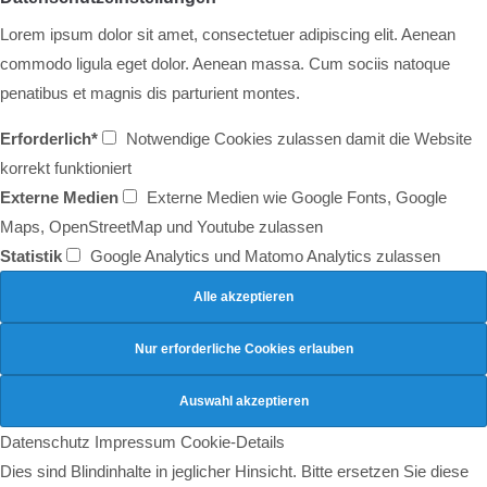
info@yourdomain.com
Lorem ipsum dolor sit amet, consectetuer adipiscing elit. Aenean
About us
commodo ligula eget dolor. Aenean massa. Cum sociis natoque
penatibus et magnis dis parturient montes.
Lorem ipsum dolor sit amet, consectetuer adipiscing
elit.
Erforderlich*
Notwendige Cookies zulassen damit die Website
korrekt funktioniert
Aenean commodo ligula eget dolor. Aenean massa. Cum
sociis natoque penatibus et magnis dis parturient montes,
Externe Medien
Externe Medien wie Google Fonts, Google
nascetur ridiculus mus. Donec quam felis, ultricies nec.
Maps, OpenStreetMap und Youtube zulassen
Statistik
Google Analytics und Matomo Analytics zulassen
Datenschutz
Impressum
Cookie-Details
Dies sind Blindinhalte in jeglicher Hinsicht. Bitte ersetzen Sie diese