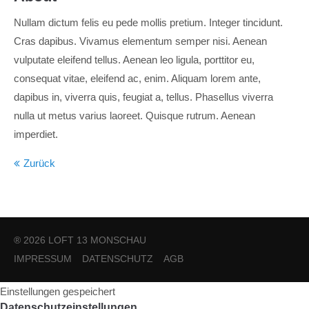
Nullam dictum felis eu pede mollis pretium. Integer tincidunt.
24h
Cras dapibus. Vivamus elementum semper nisi. Aenean
/ 365days
vulputate eleifend tellus. Aenean leo ligula, porttitor eu,
consequat vitae, eleifend ac, enim. Aliquam lorem ante,
dapibus in, viverra quis, feugiat a, tellus. Phasellus viverra
We offer support for our customers
nulla ut metus varius laoreet. Quisque rutrum. Aenean
Mon - Fri 8:00am - 5:00pm
(GMT +1)
imperdiet.
Get in touch
Zurück
Cybersteel Inc.
376-293 City Road, Suite 600
San Francisco, CA 94102
® 2026 LOFT 13 MONSCHAU
Have any questions?
IMPRESSUM
DATENSCHUTZ
AGB
+44 1234 567 890
Einstellungen gespeichert
Drop us a line
Datenschutzeinstellungen